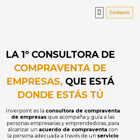
Contacto
Contacto
mandatos de compra
consultoría de franquicias
asesoramiento jurídico
Vender empresa
Red de oficinas
Sobre nosotros
LA 1º CONSULTORA DE
COMPRAVENTA DE
EMPRESAS,
QUE ESTÁ
DONDE ESTÁS TÚ
Inverpoint es la
consultora de compraventa
de empresas
que acompaña y guía a las
personas empresarias y emprendedoras, para
alcanzar un
acuerdo de compraventa
con
la persona adecuada a través de un
servicio