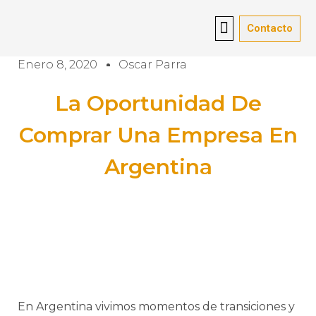
Contacto
Contacto
mandatos de compra
consultoría de franquicias
asesoramiento jurídico
Vender empresa
Red de oficinas
Sobre nosotros
Enero 8, 2020
Oscar Parra
La Oportunidad De
Comprar Una Empresa En
Argentina
En Argentina vivimos momentos de transiciones y