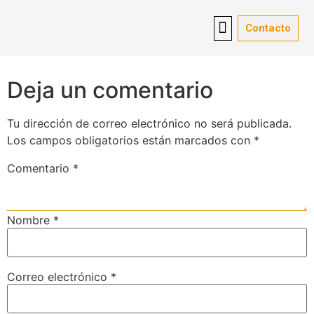
feat_left_content_1
Contacto
Contacto
mandatos de compra
consultoría de franquicias
asesoramiento jurídico
Vender empresa
Red de oficinas
Sobre nosotros
Deja un comentario
Tu dirección de correo electrónico no será publicada.
Los campos obligatorios están marcados con
*
Comentario
*
Nombre
*
Correo electrónico
*